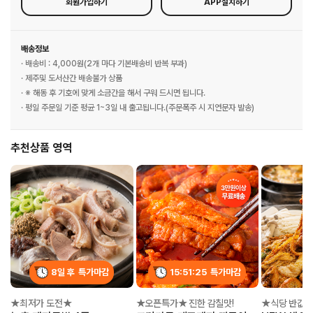
회원가입하기
APP설치하기
배송정보
· 배송비 : 4,000원(2개 마다 기본배송비 반복 부과)
· 제주및 도서산간 배송불가 상품
· ※ 해동 후 기호에 맞게 소금간을 해서 구워 드시면 됩니다.
· 평일 주문일 기준 평균 1~3일 내 출고됩니다.(주문폭주 시 지연문자 발송)
추천상품 영역
8일 후
특가마감
15:51:25
특가마감
★최저가 도전★
★오픈특가★ 진한 감칠맛!