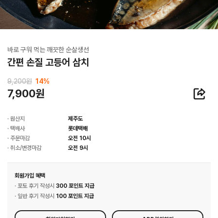
바로 구워 먹는 깨끗한 순살생선
간편 손질 고등어 삼치
9,200원
14
%
7,900원
· 원산지
제주도
· 택배사
롯데택배
· 주문마감
오전 10시
· 취소/변경마감
오전 9시
회원가입 혜택
· 포토 후기 작성시
300 포인트 지급
· 일반 후기 작성시
100 포인트 지급