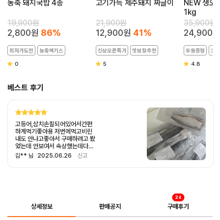
농축 돼지국밥 4종
고기가득 제주돼지 짜글이
NEW 생오
1kg
19,900원
21,900원
35,900원
2,800원
86%
12,900원
41%
24,900
최저가도전
농축엑기스
신상오픈특가
맛보장추천
우동증정
35
0
5
4.8
베스트 후기
부모님댁에 보내드렸어요^^
k** 님
2025.04.09
신고
24
상세정보
판매공지
구매후기