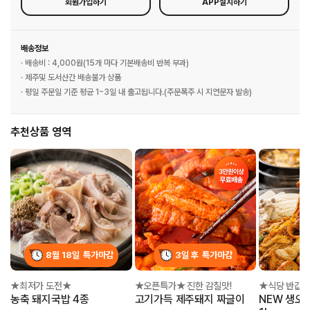
회원가입하기
APP설치하기
배송정보
· 배송비 : 4,000원(15개 마다 기본배송비 반복 부과)
· 제주및 도서산간 배송불가 상품
· 평일 주문일 기준 평균 1~3일 내 출고됩니다.(주문폭주 시 지연문자 발송)
추천상품 영역
8월 18일
특가마감
3일 후
특가마감
★최저가 도전★
★오픈특가★ 진한 감칠맛!
농축 돼지국밥 4종
고기가득 제주돼지 짜글이
NEW 생오