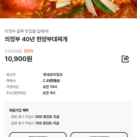
의정부 골목 맛집을 집에서!
의정부 40년 한양부대찌개
21,900원
50
%
10,900원
· 원산지
국내산/수입산
· 택배사
CJ대한통운
· 주문마감
오전 10시
· 취소/변경마감
오전 9시
회원가입 혜택
· 포토 후기 작성시
300 포인트 지급
· 일반 후기 작성시
100 포인트 지급