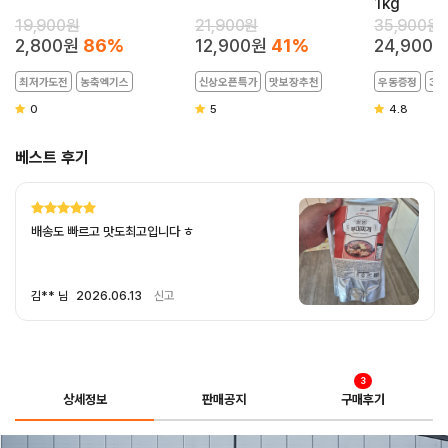
1kg
19,900원
21,900원
35,900원
2,800원
86%
12,900원
41%
24,900
최저가도전
농축엑기스
신상오픈특가
맛보장추천
우동증정
35
0
5
4.8
베스트 후기
2주만에 또 주문이네요~ 맛있게
잘 먹었습니다 강추요
박** 님
2025.11.26
신고
3
상세정보
판매공지
구매후기