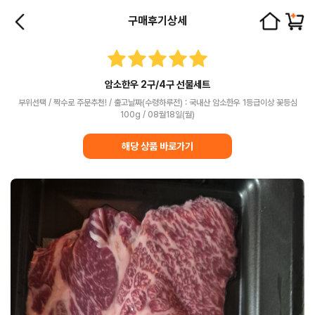
구매후기상세
암소한우 2구/4구 선물세트
부위선택 / 짝수로 주문추천! / 출고날짜(수령하루전) : 국내산 암소한우 1등급이상 꽃등심
100g / 08월18일(월)
해당 상품 바로가기