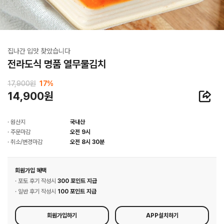
집나간 입맛 찾았습니다
전라도식 명품 열무물김치
17,900원
17
%
14,900원
· 원산지
국내산
· 주문마감
오전 9시
· 취소/변경마감
오전 8시 30분
회원가입 혜택
· 포토 후기 작성시
300 포인트 지급
· 일반 후기 작성시
100 포인트 지급
회원가입하기
APP설치하기