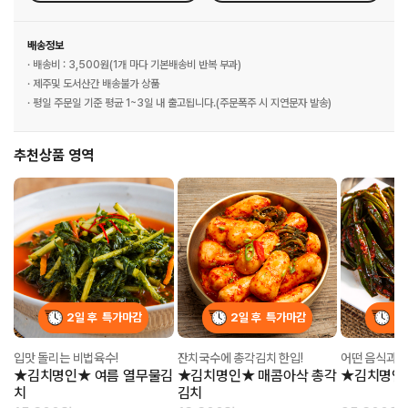
배송정보
· 배송비 : 3,500원(1개 마다 기본배송비 반복 부과)
· 제주및 도서산간 배송불가 상품
· 평일 주문일 기준 평균 1~3일 내 출고됩니다.(주문폭주 시 지연문자 발송)
추천상품 영역
2일 후
특가마감
2일 후
특가마감
2
입맛 돌리는 비법육수!
잔치국수에 총각김치 한입!
어떤 음식과도
★김치명인★ 여름 열무물김
★김치명인★ 매콤아삭 총각
★김치명인
치
김치