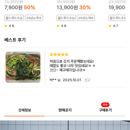
15,900원
19,900원
25,900원
7,900원
50%
13,900원
30%
19,900원
월드푸드수상
20년노하우
월드푸드수상
20년노하우
월드푸드수상
4.8
4.8
4.7
베스트 후기
처음으로 김치 주문해봤는데요!
때깔도 좋코 너무 맛있네요!ㅎ ㅎ
크으~ 재구매각입니다!ㅎ
박** 님
2025.10.01
신고
159
상세정보
판매공지
구매후기