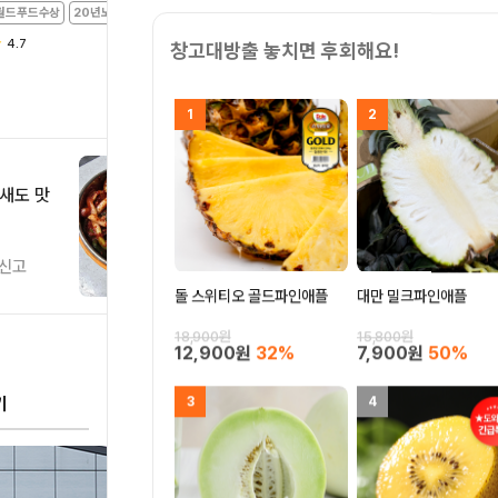
월드푸드수상
20년노하우
월드푸드수상
20년노하우
4.7
4.5
창고대방출 놓치면 후회해요!
1
2
돼서 여기
요~ 동네
인터넷배송
찐이예요~
신고
돌 스위티오 골드파인애플
대만 밀크파인애플
칠맛도는지
^ 익어도
18,900원
15,800원
일♡ 신랑
12,900원
32%
7,900원
50%
무 맛있다
엔 짜파게
기
3
4