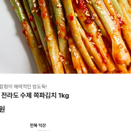
칼함이 매력적인 밥도둑!
전라도 수제 쪽파김치 1kg
0원
전북 익산