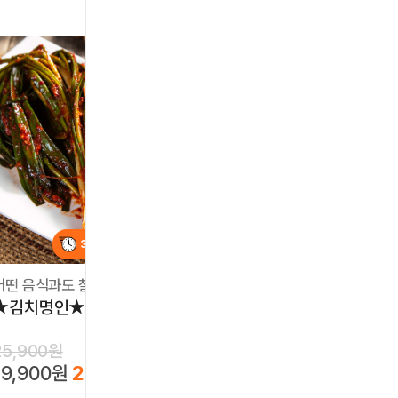
3일 후
특가마감
3일 후
특가마감
어떤 음식과도 찰떡궁합!
시원함 퍼지는 여름김치 정석!
★김치명인★ 밥도둑 파김치
★김치명인★ 아삭한 오
25,900원
25,900원
19,900원
23%
15,900원
39%