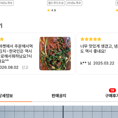
20년노하우
월드푸드수상
20년노하우
4.8
기
새도 맛
장금이 후기입니다^^ 저희집은
좋네요!
파김치가 떨어지면 안
저기 많이 사먹어봤어
반찬집이며 마트며 
025.03.22
신고
이며 근데 이건 진짜 
m** 님
2024.07.20
맵싸한게 얼마나 감
~ 너무너무 맛있네요^
딱 맛있을 파김치스타
도 어디서 샀냐며~너
18
고 잘먹네용~ 파김치
상세정보
판매공지
구매후
티죠^^