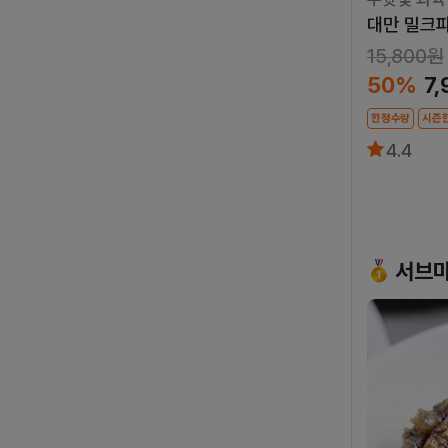
대만 밀크
15,800원
50%
7
한정수량
시즌
4.4
서브마