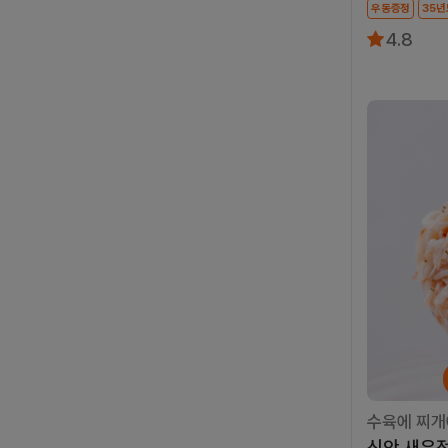
우동증정
35
4.8
수육에 찌개에
신안 새우젓