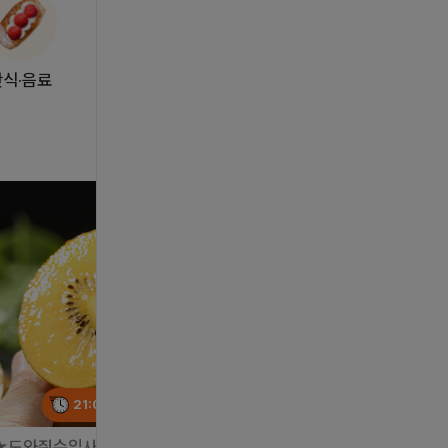
간식·음료
21:06:04
특가마감
21:06:04
특가마감
★도와줘수입사 핫딜!★
놓치면 안될 꿀통 황제멜론!