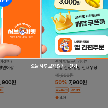
8일 후
특가마감
8일 후
특가마감
이겠어?
괜히 밥도둑이겠어?
오늘 하루 보지 않기
닫기
 생연어장
비법 간장/양념 깐새우장
15,900원
8,900원
50%
7,900원
행사
밥도둑양념
오픈행사
4.9