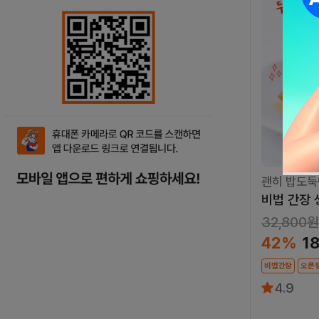
괜히 밥도둑
비법 간장
32,800원
42%
1
비법간장
오픈
4.9