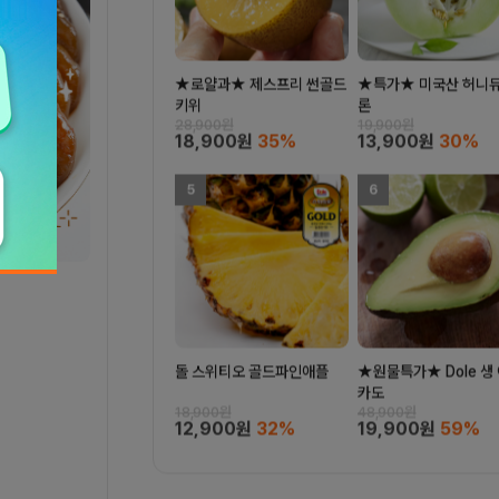
★로얄과★ 제스프리 썬골드
★특가★ 미국산 허니듀
키위
론
28,900원
19,900원
18,900원
35%
13,900원
30%
5
6
돌 스위티오 골드파인애플
★원물특가★ Dole 생
카도
18,900원
48,900원
12,900원
32%
19,900원
59%