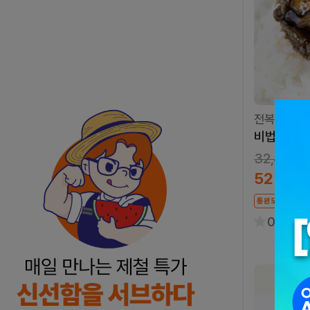
전복이 통으
비법 완도
32,800원
52%
1
통완도전복
오
0