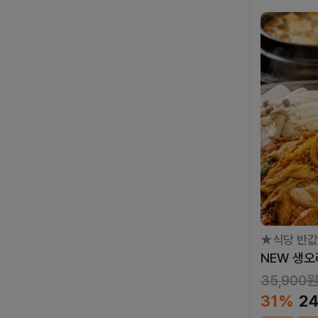
★식당 반값
NEW 생오
35,900
31%
2