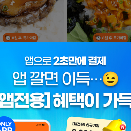
8일 후
특가마감
8일 후
특가마감
로 들어갔다고!?
한 숟갈로 느끼는 바다의 향!
 간장전복장
★별미★ 통영 멍게비빔장
16,900원
5,900원
47%
8,900원
픈행사
통영멍게
별미비빔밥
0