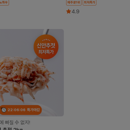
년노하우
재주문1위
최저특가
4.9
22:06:04
특가마감
 빠질 수 없지!
 추젓 2kg