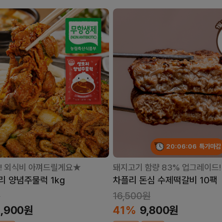
20:06:04
특가마감
! 외식비 아껴드릴게요★
돼지고기 함량 83% 업그레이드!
리 양념주물럭 1kg
차플리 돈심 수제떡갈비 10팩
원
16,500원
4,900원
41%
9,800원