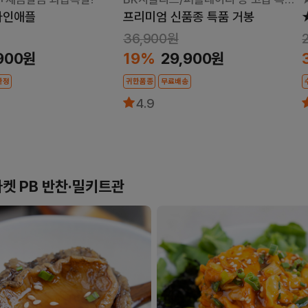
도!
파인애플
프리미엄 신품종 특품 거봉
36,900원
19%
,900원
29,900원
한정
귀한품종
무료배송
4.9
켓 PB 반찬·밀키트관