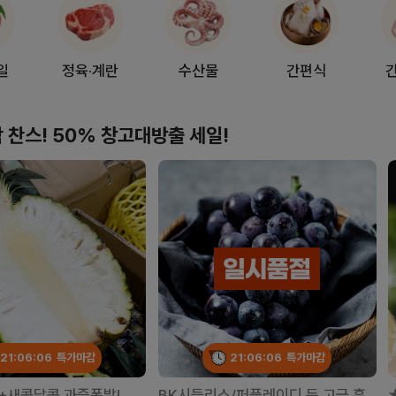
일
정육·계란
수산물
간편식
 찬스! 50% 창고대방출 세일!
21:06:04
특가마감
21:06:04
특가마감
+새콤달콤 과즙폭발!
BK시들리스/퍼플레이디 등 고급 흑포