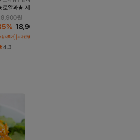
★로얄과★ 제스프리 썬골드키위
★특가★ 미국산 허니듀 
28,900원
19,900원
35%
30%
18,900원
13,900원
수입사특가
노마진행사
킹오브웨스트
갓통관분
4.3
4.8