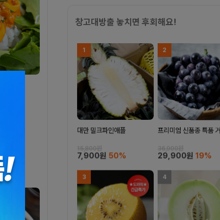
창고대방출 놓치면 후회해요!
1
2
대만 밀크파인애플
프리미엄 신품종 특품 
15,800원
36,900원
7,900원
50%
29,900원
19%
3
4