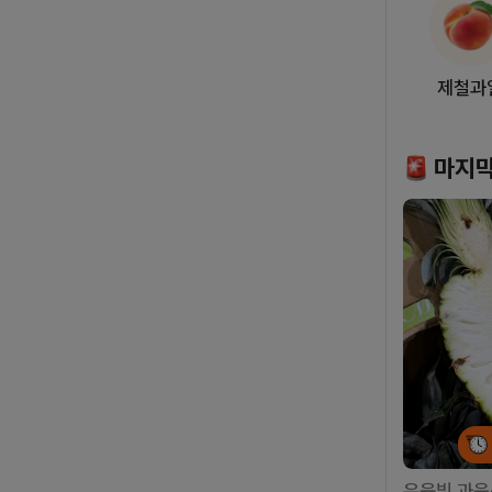
제철과
마지막
우윳빛 과육